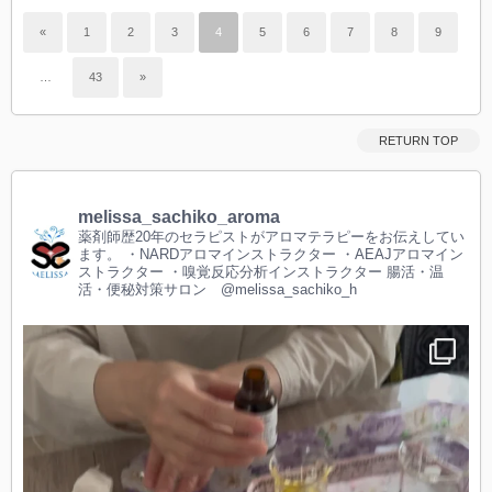
«
1
2
3
4
5
6
7
8
9
…
43
»
RETURN TOP
melissa_sachiko_aroma
薬剤師歴20年のセラピストがアロマテラピーをお伝えしてい
ます。
・NARDアロマインストラクター
・AEAJアロマイン
ストラクター
・嗅覚反応分析インストラクター
腸活・温
活・便秘対策サロン @melissa_sachiko_h