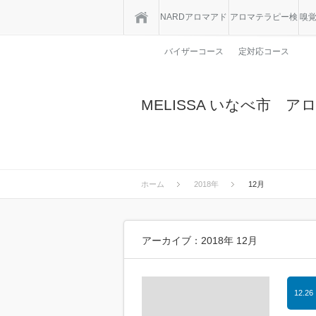
ホーム
NARDアロマアド
アロマテラピー検
嗅
バイザーコース
定対応コース
MELISSA いなべ市 
ホーム
2018年
12月
アーカイブ：2018年 12月
12.26