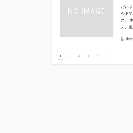
だいぶ
今まで
ス。 
え、風
未分
1
2
3
4
5
»