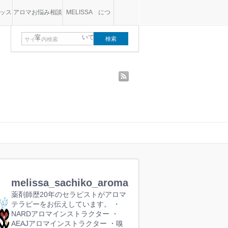
ッス
アロマお悩み相談
MELISSA につ
室
いて
rss
melissa_sachiko_aroma
薬剤師歴20年のセラピストがアロマ
テラピーをお伝えしています。
・
NARDアロマインストラクター
・
AEAJアロマインストラクター
・嗅