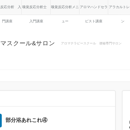
覚反応分析 入
嗅覚反応分析士
嗅覚反応分析メニ
アロマハンドセラ
アラカルトレ
門講座
入門講座
ュー
ピスト講座
ン
アロマスクール&サロン
アロマテラピースクール 便秘専門サロン
部分浴あれこれ④