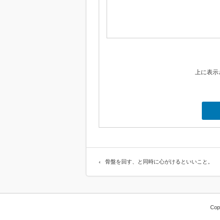
上に表示
骨盤を回す、と同時に心がけるといいこと。
Cop