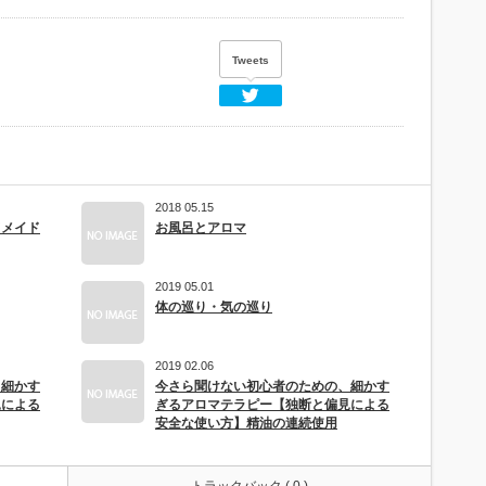
Tweets
Twitter
2018 05.15
ドメイド
お風呂とアロマ
2019 05.01
体の巡り・気の巡り
2019 02.06
、細かす
今さら聞けない初心者のための、細かす
見による
ぎるアロマテラピー【独断と偏見による
安全な使い方】精油の連続使用