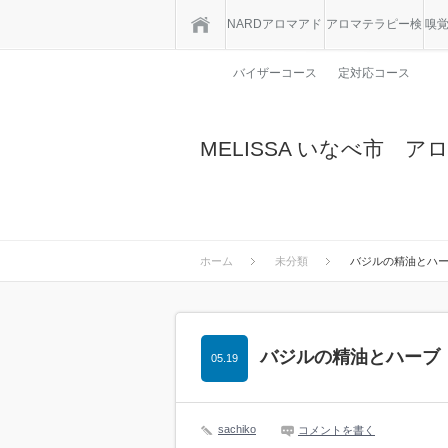
ホーム
NARDアロマアド
アロマテラピー検
嗅
バイザーコース
定対応コース
MELISSA いなべ市 
ホーム
未分類
バジルの精油とハ
バジルの精油とハーブ
05.19
sachiko
コメントを書く