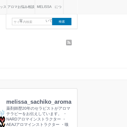
ッス
アロマお悩み相談
MELISSA につ
室
いて
rss
melissa_sachiko_aroma
薬剤師歴20年のセラピストがアロマ
テラピーをお伝えしています。
・
NARDアロマインストラクター
・
AEAJアロマインストラクター
・嗅