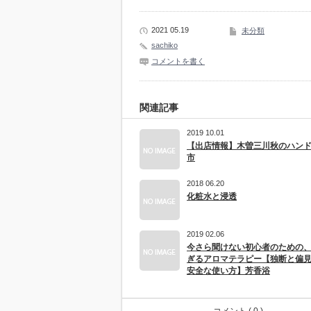
2021 05.19
未分類
sachiko
コメントを書く
関連記事
2019 10.01
【出店情報】木曽三川秋のハン
市
2018 06.20
化粧水と浸透
2019 02.06
今さら聞けない初心者のための
ぎるアロマテラピー【独断と偏
安全な使い方】芳香浴