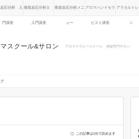
覚反応分析 入
嗅覚反応分析士
嗅覚反応分析メニ
アロマハンドセラ
アラカルトレ
門講座
入門講座
ュー
ピスト講座
ン
アロマスクール&サロン
アロマテラピースクール 便秘専門サロン
ーブ
この記事は1分で読めます